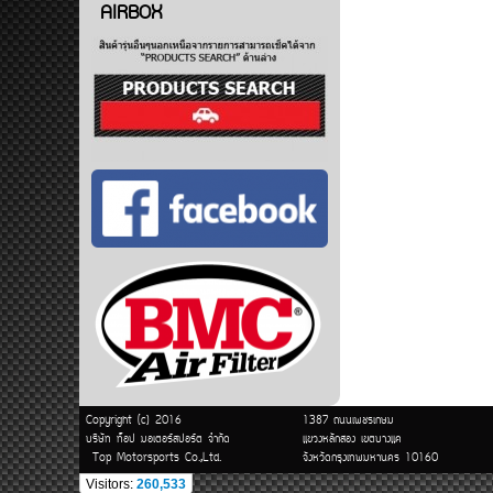
AIRBOX
Copyright (c) 2016
1387 ถนนเพชรเกษม
บริษัท ท็อป มอเตอร์สปอร์ต จำกัด
แขวงหลักสอง เขตบางแค
Top Motorsports Co.,Ltd.
จังหวัดกรุงเทพมหานคร 10160
Visitors:
260,533