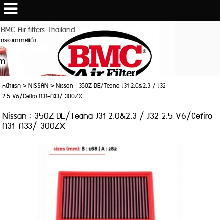
BMC Air filters Thailand
กรองอากาศแต่ง
หน้าแรก
>
NISSAN
>
Nissan : 350Z DE/Teana J31 2.0&2.3 / J32
2.5 V6/Cefiro A31-A33/ 300ZX
Nissan : 350Z DE/Teana J31 2.0&2.3 / J32 2.5 V6/Cefiro
A31-A33/ 300ZX